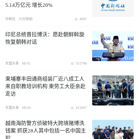
5.14万亿元 增长20%
中新社
35分钟前
4891
印尼总统普拉博沃：愿赴朝鲜斡旋
恢复朝韩对话
东盟头条
08-01
552786
柬埔寨丰田通商组装厂近八成工人
来自职教培训机构 柬劳工大臣亲赴
走访
东盟头条
08-04
412007
越南海防警方侦破特大跨境赌博洗
钱案 抓获28人其中包括一名中国主
犯