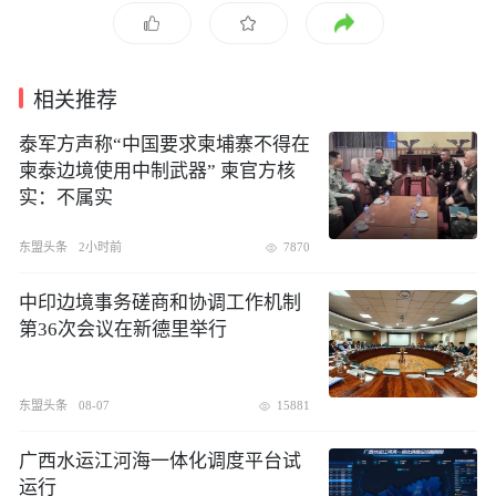
相关推荐
泰军方声称“中国要求柬埔寨不得在
柬泰边境使用中制武器” 柬官方核
实：不属实
东盟头条
2小时前
7870
中印边境事务磋商和协调工作机制
第36次会议在新德里举行
东盟头条
08-07
15881
广西水运江河海一体化调度平台试
运行