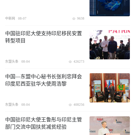
中新网
08-07
9638
中国驻印尼大使支持印尼移民安置
转型项目
东盟头条
08-04
426273
中国—东盟中心秘书长张利忠拜会
印度尼西亚驻华大使周浩黎
东盟头条
08-04
408256
中国驻印尼大使王鲁彤与印尼主管
部门交流中国扶贫减贫经验