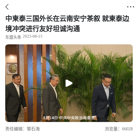


中柬泰三国外长在云南安宁茶叙 就柬泰边
境冲突进行友好坦诚沟通
2025-08-15
东盟头条
责任编辑：黎石海
浏览量：66028