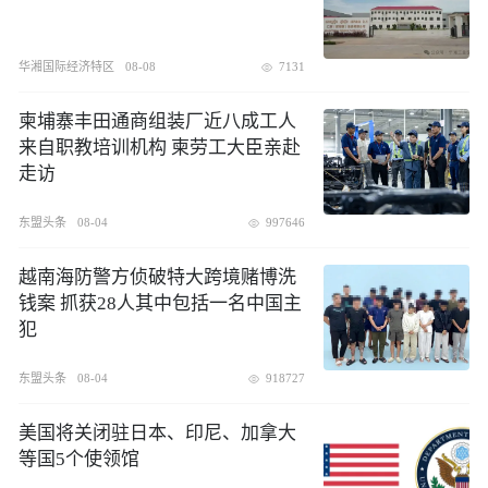
华湘国际经济特区
08-08
7131
柬埔寨丰田通商组装厂近八成工人
来自职教培训机构 柬劳工大臣亲赴
走访
东盟头条
08-04
997646
越南海防警方侦破特大跨境赌博洗
钱案 抓获28人其中包括一名中国主
犯
东盟头条
08-04
918727
美国将关闭驻日本、印尼、加拿大
等国5个使领馆