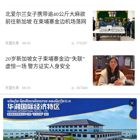
北爱尔兰女子携带逾40公斤大麻欲
前往新加坡 在柬埔寨金边机场落网
东盟头条
08-01
379287
20岁新加坡女子柬埔寨金边“失联”
虚惊一场 警方证实人身安全
东盟头条
08-01
367040
