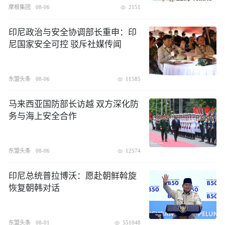
摩根集团
08-06
2151
印尼政治与安全协调部长重申：印
尼国家安全可控 驳斥社媒传闻
东盟头条
08-06
11585
​马来西亚国防部长访越 双方深化防
务与海上安全合作
东盟头条
08-06
12574
印尼总统普拉博沃：愿赴朝鲜斡旋
恢复朝韩对话
东盟头条
08-01
551048