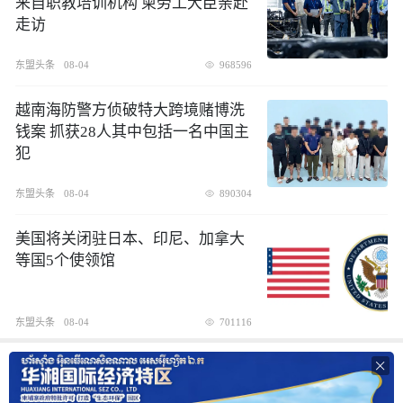
来自职教培训机构 柬劳工大臣亲赴
走访
东盟头条
08-04
968596
越南海防警方侦破特大跨境赌博洗
钱案 抓获28人其中包括一名中国主
犯
东盟头条
08-04
890304
美国将关闭驻日本、印尼、加拿大
等国5个使领馆
东盟头条
08-04
701116
