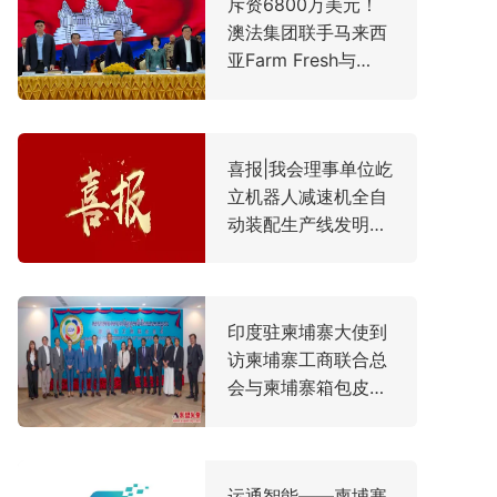
​斥资6800万美元！
澳法集团联手马来西
亚Farm Fresh与
SONAVITH 打造柬埔
寨首座国际化现代乳
业生态园区
喜报|我会理事单位屹
立机器人减速机全自
动装配生产线发明专
利正式授权
印度驻柬埔寨大使到
访柬埔寨工商联合总
会与柬埔寨箱包皮革
商会 深化制造业与经
贸合作
运通智能——柬埔寨