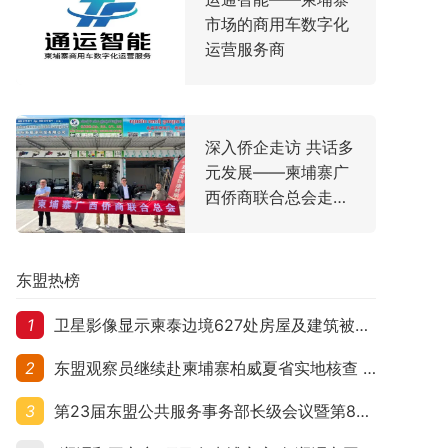
市场的商用车数字化
运营服务商
深入侨企走访 共话多
元发展——柬埔寨广
西侨商联合总会走访
名誉会长梁新旗下实
业
东盟热榜
1
卫星影像显示柬泰边境627处房屋及建筑被夷平 人权组织呼吁保护平民财产
2
东盟观察员继续赴柬埔寨柏威夏省实地核查 走访遭袭柬埔寨平民村庄
3
第23届东盟公共服务事务部长级会议暨第8届东盟与中日韩公共服务事务部长级会议在柬埔寨暹粒开幕