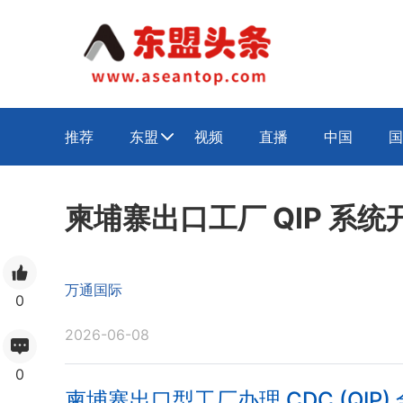
推荐
东盟
视频
直播
中国
国

柬埔寨出口工厂 QIP 系
万通国际
0
2026-06-08
0
柬埔寨出口型工厂办理 CDC (QIP