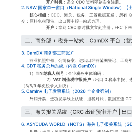
开户时机：
递交 CDC 资料即刻实名注册。
2. NSW 国家单一窗口（National Single Window）【
核心枢纽：
CDC、海关、税务、工贸数据互通，所有 QIP 
交；原料免税预审、出口预申报一站式办理。
开户：
拿到 CRC 临时批文立刻注册，FRC 下来
二、商务部 + 税务一站式：CamDX 平台（营
3. CamDX 商务部工商账户
营业执照申领、公司备案、进出口经营范围登记、工商年
4. GDT 税务总局系统（内嵌 CamDX）
1）
TIN 纳税人税号：
企业税务主体编码；
2）
VAT 增值税申报账户：
出口 0 税率申报、
（3/6/9 年免税录入系统）。
5. CamInv 电子发票系统（2026 全企业强制）
外销开票、进项发票线上认证、退税对账，数据直连 GD
三、海关报关系统（CRC 出证预审开户 | 出
6. ASYCUDA WORLD（NCTS）海关电子报关系统（G
用途：
设备 / 原材料免税进口报关、成品全口岸（陆运 