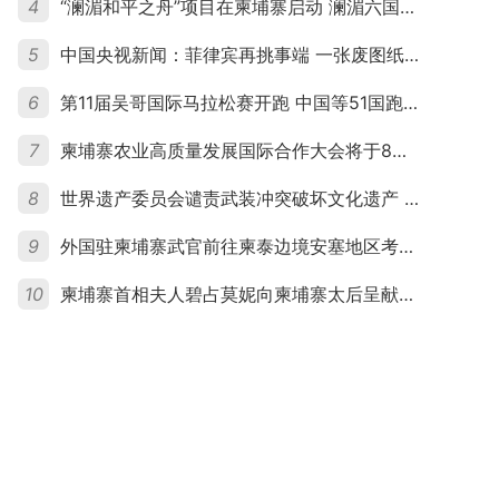
4
“澜湄和平之舟”项目在柬埔寨启动 澜湄六国青年共话和平与发展
5
中国央视新闻：菲律宾再挑事端 一张废图纸划不走中国黄岩岛
6
第11届吴哥国际马拉松赛开跑 中国等51国跑者齐聚暹粒
7
柬埔寨农业高质量发展国际合作大会将于8月20日举行
8
世界遗产委员会谴责武装冲突破坏文化遗产 柬埔寨呼吁依法追责并加强国际合作
9
外国驻柬埔寨武官前往柬泰边境安塞地区考察 柬方介绍“危险握手”事件及边境情况
10
柬埔寨首相夫人碧占莫妮向柬埔寨太后呈献世界女童军“卓越领袖奖”