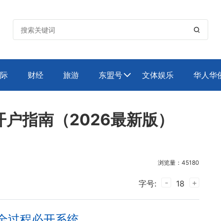

际
财经
旅游
东盟号
文体娱乐
华人华

统开户指南（2026最新版）
浏览量：45180
-
+
字号:
18
) 全过程必开系统