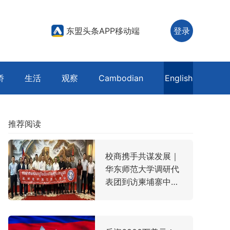
东盟头条APP移动端
登录
侨
生活
观察
Cambodian
English
推荐阅读
校商携手共谋发展｜
华东师范大学调研代
表团到访柬埔寨中国
江苏总商会开展座谈
交流