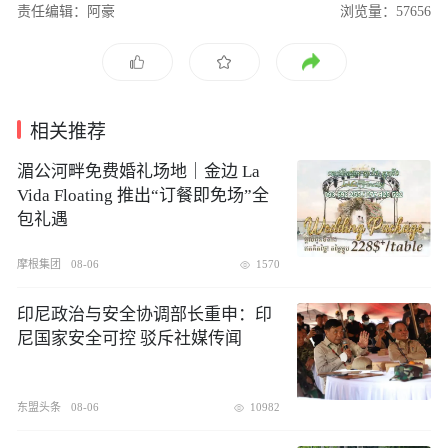
责任编辑：阿豪
浏览量：57656
相关推荐
湄公河畔免费婚礼场地｜金边 La
Vida Floating 推出“订餐即免场”全
包礼遇
摩根集团
08-06
1570
印尼政治与安全协调部长重申：印
尼国家安全可控 驳斥社媒传闻
东盟头条
08-06
10982