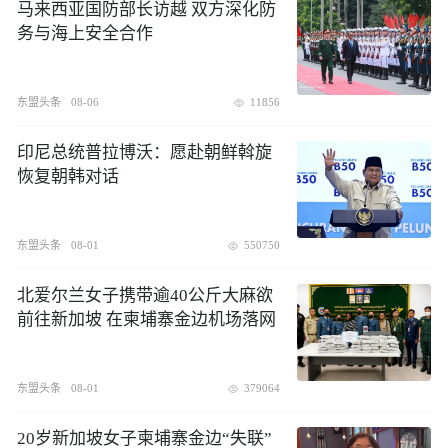
​马来西亚国防部长访越 双方深化防
务与海上安全合作
东盟头条
08-06
11856
印尼总统普拉博沃：愿赴朝鲜斡旋
恢复朝韩对话
东盟头条
08-01
550750
北爱尔兰女子携带逾40公斤大麻欲
前往新加坡 在柬埔寨金边机场落网
东盟头条
08-01
379064
20岁新加坡女子柬埔寨金边“失联”