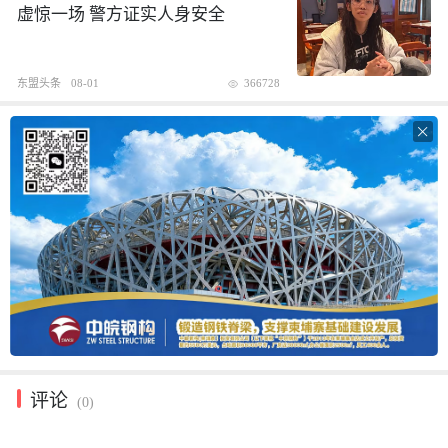
虚惊一场 警方证实人身安全
东盟头条
08-01
366728

评论
(0)