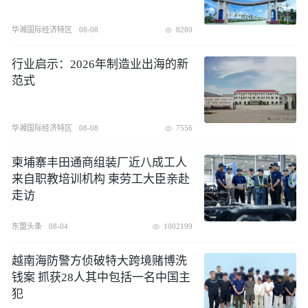
华湘国际经济特区
08-08
8280
行业启示：2026年制造业出海的新
范式
华湘国际经济特区
08-08
7556
柬埔寨丰田通商组装厂近八成工人
来自职教培训机构 柬劳工大臣亲赴
走访
东盟头条
08-04
1002199
越南海防警方侦破特大跨境赌博洗
钱案 抓获28人其中包括一名中国主
犯