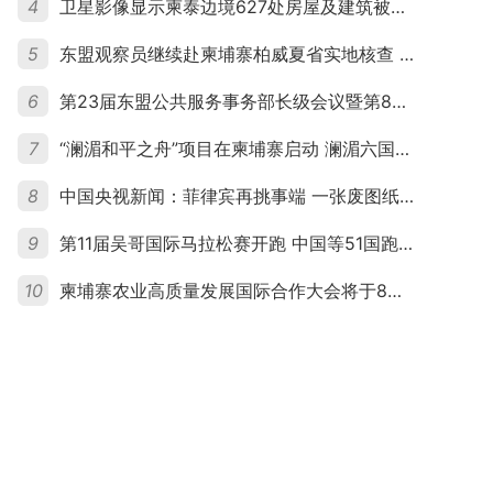
4
卫星影像显示柬泰边境627处房屋及建筑被夷平 人权组织呼吁保护平民财产
5
东盟观察员继续赴柬埔寨柏威夏省实地核查 走访遭袭柬埔寨平民村庄
6
第23届东盟公共服务事务部长级会议暨第8届东盟与中日韩公共服务事务部长级会议在柬埔寨暹粒开幕
7
“澜湄和平之舟”项目在柬埔寨启动 澜湄六国青年共话和平与发展
8
中国央视新闻：菲律宾再挑事端 一张废图纸划不走中国黄岩岛
9
第11届吴哥国际马拉松赛开跑 中国等51国跑者齐聚暹粒
10
柬埔寨农业高质量发展国际合作大会将于8月20日举行