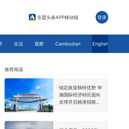
东盟头条APP移动端
登录
侨
生活
观察
Cambodian
English
推荐阅读
锚定政策独特优势 华
湘国际经济特区面向
全球开启精准招商新
局