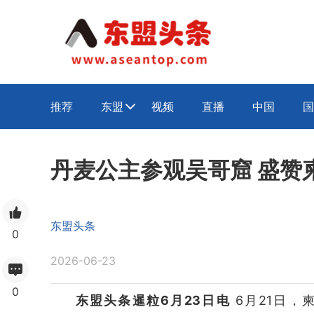
推荐
东盟
视频
直播
中国
国

丹麦公主参观吴哥窟 盛赞
东盟头条
0
2026-06-23
0
东盟头条暹粒6月23日电
6月21日，