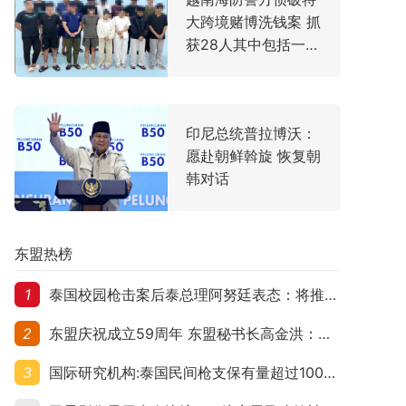
大跨境赌博洗钱案 抓
获28人其中包括一名
中国主犯
印尼总统普拉博沃：
愿赴朝鲜斡旋 恢复朝
韩对话
东盟热榜
1
泰国校园枪击案后泰总理阿努廷表态：将推动修法严控民众携枪
2
东盟庆祝成立59周年 东盟秘书长高金洪：加强团结合作应对跨国挑战
3
国际研究机构:泰国民间枪支保有量超过1000万 在东盟国家位居首位