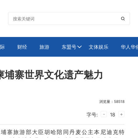

际
财经
旅游
东盟号
文体娱乐
华人华

柬埔寨世界文化遗产魅力
浏览量：58518
-
+
字号:
18
柬埔寨旅游部大臣胡哈陪同丹麦公主本尼迪克特