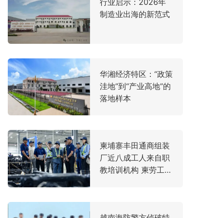
行业启示：2026年
制造业出海的新范式
华湘经济特区：“政策
洼地”到“产业高地”的
落地样本
柬埔寨丰田通商组装
厂近八成工人来自职
教培训机构 柬劳工大
臣亲赴走访
越南海防警方侦破特