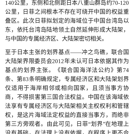
140公里，东侧和北侧距日本八重山群岛约70-120
公里，日菲之间根本不存在可绕开中国的权益重
叠区。此次日菲拟划定的海域位于中国台湾岛以
东，依托台湾岛陆地领土自然延伸形成大陆架，
与中国的专属经济区、大陆架密切相关。
至于日本主张的划界基点——冲之鸟礁，联合国
大陆架界限委员会2012年未认可日本依据其作为
基点的划界主张。《联合国海洋法公约》第74
条、第83条明确规定，专属经济区和大陆架划界
仅适用于海岸相邻或相向国家，且须当事方协
商，不得损害第三国合法权益。中国在该海域依
法享有专属经济区与大陆架相关主权权利和管辖
权，是这片海域法定权益的直接当事方，而绝非
第三方旁观者。由此可见，日菲“划界”在地理上
没有基础，在法理上没有依据，在程序上更不合