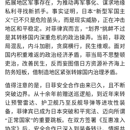
拓展地区军事存在，为推动再军事化、谋求地缘
私利寻找新抓手。事实证明，日本“新型军国主
义”已不只是危险苗头，而是现实威胁，正在冲击
地区和平稳定。对菲律宾而言，“划界”挑衅不过
是其转移国内深重危机的政治操弄。当前，菲政
局混乱，内斗加剧，贪腐横行，民生维艰。面对
国内积重难返的政治经济矛盾，菲当局不思整顿
吏治，改善民生，反而妄图借日方资源补齐海上
防务短板，借制造地区紧张转嫁国内治理矛盾。
值得注意的是，日菲安全合作由来已久，且不断
突破边界。从十余年前赠送巡逻船，到近年来转
让预警雷达、护卫舰乃至反舰导弹等进攻性装
备，菲律宾已成为日本突破和平宪法、迈向所谓
“正常国家”的重要跳板。在双方签署《互惠准入
协定》后，安全合作已深入到装备转让、情报共