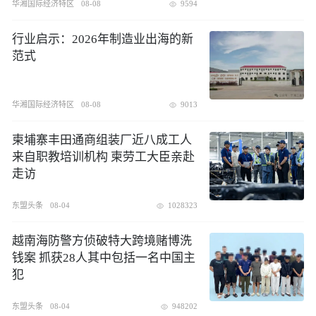
华湘国际经济特区
08-08
9594
行业启示：2026年制造业出海的新
范式
华湘国际经济特区
08-08
9013
柬埔寨丰田通商组装厂近八成工人
来自职教培训机构 柬劳工大臣亲赴
走访
东盟头条
08-04
1028323
越南海防警方侦破特大跨境赌博洗
钱案 抓获28人其中包括一名中国主
犯
东盟头条
08-04
948202