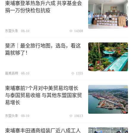
柬埔寨登革热急升六成 共享基金会
捐一万份快检包抗疫
东盟头条
08-10
14308
斐济｜最全旅行地图，选岛，看这
篇就够了！
最美高棉
08-10
1355
柬埔寨前7个月对中美贸易均增长
与泰国贸易收缩 与其他东盟国家贸
易增长
东盟头条
08-10
10613
柬埔寨丰田通商组装厂近八成工人