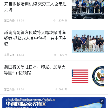
来自职教培训机构 柬劳工大臣亲赴
走访
东盟头条
08-04
1137486
越南海防警方侦破特大跨境赌博洗
钱案 抓获28人其中包括一名中国主
犯
东盟头条
08-04
1062221
美国将关闭驻日本、印尼、加拿大
等国5个使领馆
东盟头条
08-04
804170
