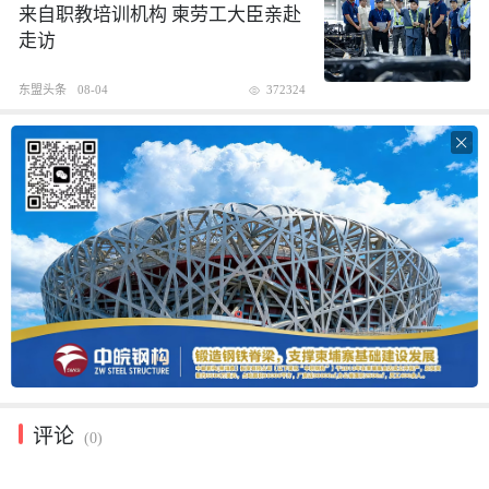
来自职教培训机构 柬劳工大臣亲赴
走访
东盟头条
08-04
372324

评论
(0)