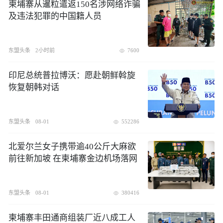
柬埔寨从暹粒遣返150名涉网络诈骗
及违法犯罪的中国籍人员
东盟头条
2小时前
7600
印尼总统普拉博沃：愿赴朝鲜斡旋
恢复朝韩对话
东盟头条
08-01
552286
北爱尔兰女子携带逾40公斤大麻欲
前往新加坡 在柬埔寨金边机场落网
东盟头条
08-01
380416
柬埔寨丰田通商组装厂近八成工人