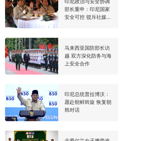
印尼政治与安全协调
部长重申：印尼国家
安全可控 驳斥社媒传
闻
​马来西亚国防部长访
越 双方深化防务与海
上安全合作
印尼总统普拉博沃：
愿赴朝鲜斡旋 恢复朝
韩对话
北爱尔兰女子携带逾