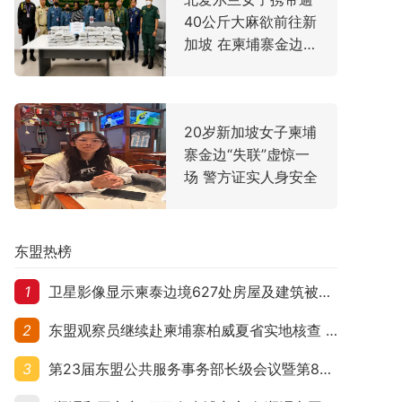
40公斤大麻欲前往新
加坡 在柬埔寨金边机
场落网
20岁新加坡女子柬埔
寨金边“失联”虚惊一
场 警方证实人身安全
东盟热榜
1
卫星影像显示柬泰边境627处房屋及建筑被夷平 人权组织呼吁保护平民财产
2
东盟观察员继续赴柬埔寨柏威夏省实地核查 走访遭袭柬埔寨平民村庄
3
第23届东盟公共服务事务部长级会议暨第8届东盟与中日韩公共服务事务部长级会议在柬埔寨暹粒开幕