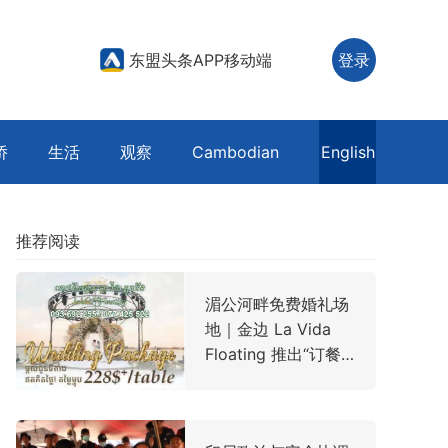
东盟头条APP移动端
登录
侨
生活
观察
Cambodian
English
推荐阅读
湄公河畔免费婚礼场
地｜金边 La Vida
Floating 推出“订餐
即免场”全包礼遇