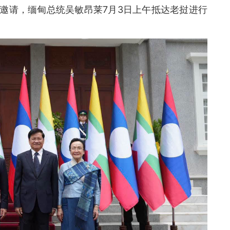
邀请，缅甸总统吴敏昂莱7月3日上午抵达老挝进行