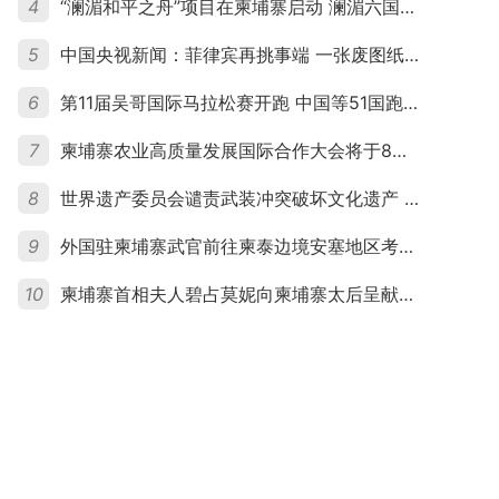
4
“澜湄和平之舟”项目在柬埔寨启动 澜湄六国青年共话和平与发展
5
中国央视新闻：菲律宾再挑事端 一张废图纸划不走中国黄岩岛
6
第11届吴哥国际马拉松赛开跑 中国等51国跑者齐聚暹粒
7
柬埔寨农业高质量发展国际合作大会将于8月20日举行
8
世界遗产委员会谴责武装冲突破坏文化遗产 柬埔寨呼吁依法追责并加强国际合作
9
外国驻柬埔寨武官前往柬泰边境安塞地区考察 柬方介绍“危险握手”事件及边境情况
10
柬埔寨首相夫人碧占莫妮向柬埔寨太后呈献世界女童军“卓越领袖奖”