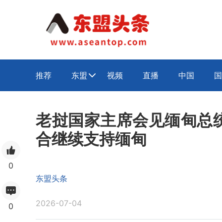
推荐
东盟
视频
直播
中国
国

老挝国家主席会见缅甸总
合继续支持缅甸
0
东盟头条
2026-07-04
0