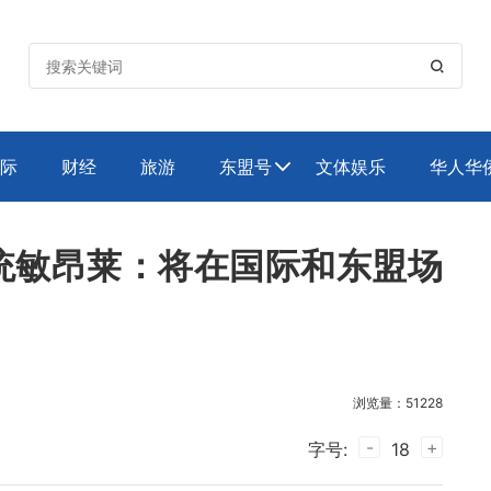

际
财经
旅游
东盟号
文体娱乐
华人华

统敏昂莱：将在国际和东盟场
浏览量：51228
-
+
字号:
18