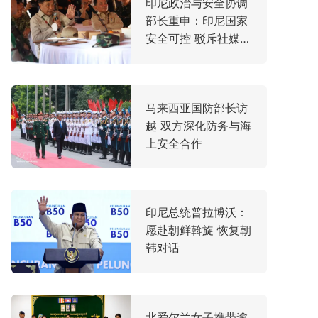
印尼政治与安全协调
部长重申：印尼国家
安全可控 驳斥社媒传
闻
​马来西亚国防部长访
越 双方深化防务与海
上安全合作
印尼总统普拉博沃：
愿赴朝鲜斡旋 恢复朝
韩对话
北爱尔兰女子携带逾