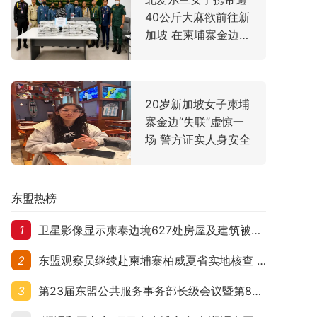
40公斤大麻欲前往新
加坡 在柬埔寨金边机
场落网
20岁新加坡女子柬埔
寨金边“失联”虚惊一
场 警方证实人身安全
东盟热榜
1
卫星影像显示柬泰边境627处房屋及建筑被夷平 人权组织呼吁保护平民财产
2
东盟观察员继续赴柬埔寨柏威夏省实地核查 走访遭袭柬埔寨平民村庄
3
第23届东盟公共服务事务部长级会议暨第8届东盟与中日韩公共服务事务部长级会议在柬埔寨暹粒开幕