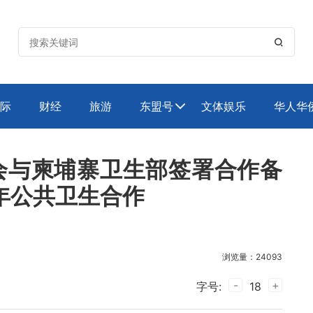

际
财经
旅游
东盟号
文体娱乐
华人华

会与柬埔寨卫生部签署合作备
年公共卫生合作
浏览量：24093
-
+
字号:
18