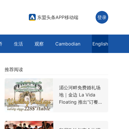
东盟头条APP移动端
登录
侨
生活
观察
Cambodian
English
推荐阅读
湄公河畔免费婚礼场
地｜金边 La Vida
Floating 推出“订餐
即免场”全包礼遇