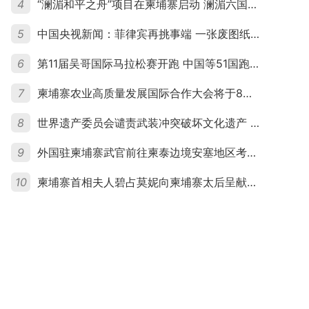
4
“澜湄和平之舟”项目在柬埔寨启动 澜湄六国青年共话和平与发展
5
中国央视新闻：菲律宾再挑事端 一张废图纸划不走中国黄岩岛
6
第11届吴哥国际马拉松赛开跑 中国等51国跑者齐聚暹粒
7
柬埔寨农业高质量发展国际合作大会将于8月20日举行
8
世界遗产委员会谴责武装冲突破坏文化遗产 柬埔寨呼吁依法追责并加强国际合作
9
外国驻柬埔寨武官前往柬泰边境安塞地区考察 柬方介绍“危险握手”事件及边境情况
10
柬埔寨首相夫人碧占莫妮向柬埔寨太后呈献世界女童军“卓越领袖奖”