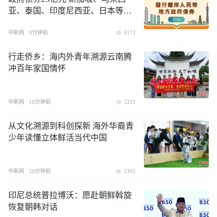
亚、泰国、印度尼西亚、日本等多
地货币当局、商业银行、投资银
行、资管机构踊跃认购
中新网
8分钟前
6172
行走侨乡：海内外青年溯源云南腾
冲百年家国情怀
中新网
16分钟前
2212
从文化溯源到科创探新 海外华裔青
少年读懂立体鲜活当代中国
中新网
20分钟前
2302
印尼总统普拉博沃：愿赴朝鲜斡旋
恢复朝韩对话