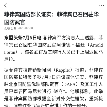


菲律宾国防部长证实：菲律宾已召回驻华
国防武官
2026-07-08
东盟头条
东盟头条7月8日电
菲律宾军方消息人士透露，菲
律宾已召回驻华国防武官阿诺德・福廷（Arnold
Fortin），该名武官及其随行人员已于上周返回马
尼拉。
据菲律宾拉普勒新闻网（Rappler）报道，菲律宾
国防部长特奥多罗7月7日向该媒体证实，菲律宾
驻北京国防暨武装部队武官（DAFA）及其工作人
员已奉召回马尼拉进行“磋商”。他解释称，此举
是菲律宾国防部根据全新对外交往框架，重新梳
理、调整驻外武官派驻安排工作的一部分。