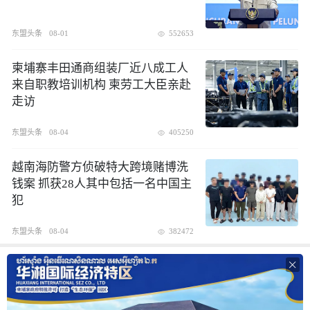
东盟头条
08-01
552653
柬埔寨丰田通商组装厂近八成工人
来自职教培训机构 柬劳工大臣亲赴
走访
东盟头条
08-04
405250
越南海防警方侦破特大跨境赌博洗
钱案 抓获28人其中包括一名中国主
犯
东盟头条
08-04
382472
