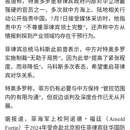
报道称，特奥多罗是菲律宾政府内部对华立场最
强硬的官员之一，多次就中方海上、陆地相关行
动公开指责中国。7月7日接受媒体采访时，他指
责中方 “不尊重菲律宾领土完整”，还声称中方从
情报刺探到产业领域均存在干预行为。
菲律宾总统马科斯此前曾表示，中方对特奥多罗
实施制裁“无助于局势”，因为此举“提高了紧张程
度，而非降低”。马科斯多次表态，希望重启菲律
宾对华关系。
特奥多罗称，菲方仍有必要与中方保持 “管控范围
内的有限沟通”，但双边谈判及深度合作已无从开
展。
据报道，菲海军上校阿诺德・福廷（Arnold
Fortin）于2024年受命赴北京担任菲律宾驻华国防