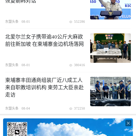
恢复朝韩对话
东盟头条
08-01
552286
北爱尔兰女子携带逾40公斤大麻欲
前往新加坡 在柬埔寨金边机场落网
东盟头条
08-01
380416
柬埔寨丰田通商组装厂近八成工人
来自职教培训机构 柬劳工大臣亲赴
走访
东盟头条
08-04
372250
