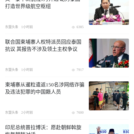
打造世界级航空枢纽
东盟头条
1小时前
6385
联合国柬埔寨人权特派员回应泰国
抗议 其报告不涉及领土主权争议
东盟头条
1小时前
7917
柬埔寨从暹粒遣返150名涉网络诈骗
及违法犯罪的中国籍人员
东盟头条
2小时前
7600
印尼总统普拉博沃：愿赴朝鲜斡旋