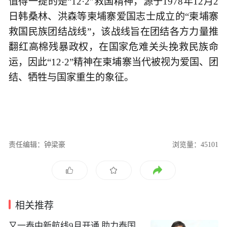
值得一提的是“12·2”救国精神，源于1978年12月2
日韩桑林、洪森等柬埔寨爱国志士成立的“柬埔寨
救国民族团结战线”，该战线旨在团结各方力量推
翻红高棉残暴政权，在国家危难关头挽救民族命
运，因此“12·2”精神在柬埔寨当代被视为爱国、团
结、牺牲与国家重生的象征。
责任编辑：钟梁豪
浏览量：45101
相关推荐
​又一泰中新航线9月开通 助力泰国