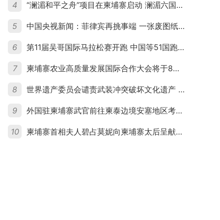
4
“澜湄和平之舟”项目在柬埔寨启动 澜湄六国青年共话和平与发展
5
中国央视新闻：菲律宾再挑事端 一张废图纸划不走中国黄岩岛
6
第11届吴哥国际马拉松赛开跑 中国等51国跑者齐聚暹粒
7
柬埔寨农业高质量发展国际合作大会将于8月20日举行
8
世界遗产委员会谴责武装冲突破坏文化遗产 柬埔寨呼吁依法追责并加强国际合作
9
外国驻柬埔寨武官前往柬泰边境安塞地区考察 柬方介绍“危险握手”事件及边境情况
10
柬埔寨首相夫人碧占莫妮向柬埔寨太后呈献世界女童军“卓越领袖奖”