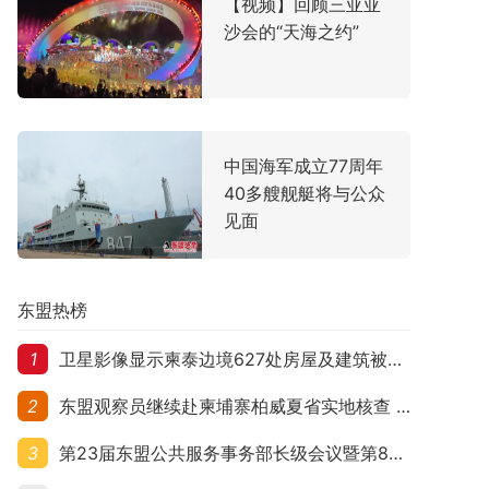
【视频】回顾三亚亚
沙会的“天海之约”
中国海军成立77周年
40多艘舰艇将与公众
见面
东盟热榜
1
卫星影像显示柬泰边境627处房屋及建筑被夷平 人权组织呼吁保护平民财产
2
东盟观察员继续赴柬埔寨柏威夏省实地核查 走访遭袭柬埔寨平民村庄
3
第23届东盟公共服务事务部长级会议暨第8届东盟与中日韩公共服务事务部长级会议在柬埔寨暹粒开幕