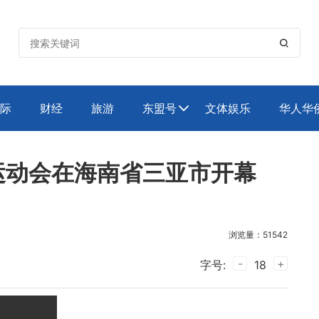

际
财经
旅游
东盟号
文体娱乐
华人华

运动会在海南省三亚市开幕
浏览量：51542
-
+
字号:
18