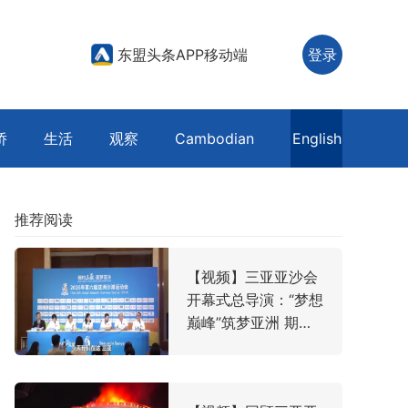
东盟头条APP移动端
登录
侨
生活
观察
Cambodian
English
推荐阅读
【视频】三亚亚沙会
开幕式总导演：“梦想
巅峰”筑梦亚洲 期许
美好世界