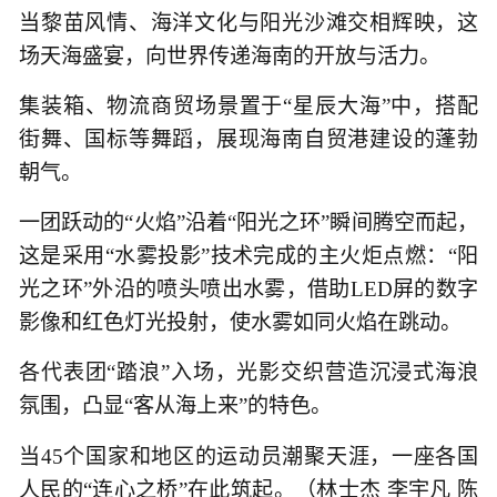
当黎苗风情、海洋文化与阳光沙滩交相辉映，这
场天海盛宴，向世界传递海南的开放与活力。
集装箱、物流商贸场景置于“星辰大海”中，搭配
街舞、国标等舞蹈，展现海南自贸港建设的蓬勃
朝气。
一团跃动的“火焰”沿着“阳光之环”瞬间腾空而起，
这是采用“水雾投影”技术完成的主火炬点燃：“阳
光之环”外沿的喷头喷出水雾，借助LED屏的数字
影像和红色灯光投射，使水雾如同火焰在跳动。
各代表团“踏浪”入场，光影交织营造沉浸式海浪
氛围，凸显“客从海上来”的特色。
当45个国家和地区的运动员潮聚天涯，一座各国
人民的“连心之桥”在此筑起。（林士杰 李宇凡 陈