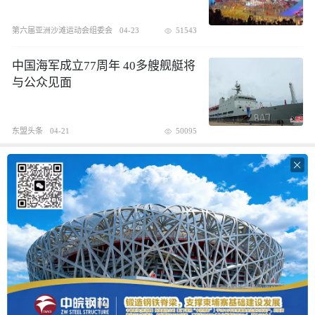
第六届亚洲沙滩运动会组委会
04-23
51543
中国海军成立77周年 40多艘舰艇将
与公众见面
东盟头条
04-21
50095
