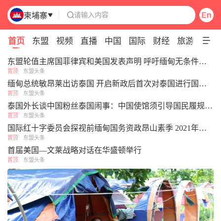
请输入内容
柬埔寨

Pull down to refresh
首页
东盟
视频
直播
中国
国际
财经
旅游
专题
东盟轮值主席国菲律宾和美国发表声明 呼吁缅甸无条件释放昂山素季
置顶
东盟头条
缅甸总统敏昂莱出访泰国 开启新政后首次对泰国进行国事访问
置顶
东盟头条
泰国外长谈中国粉丝泰国闹事：中国使馆须引导国民履规，切勿单方面护短
置顶
东盟头条
国际红十字委员会探视前缅甸国务资政昂山素季 2021年以来首次获确认私人会面
置顶
东盟头条
首届美国—文莱战略对话在华盛顿举行
置顶
东盟头条