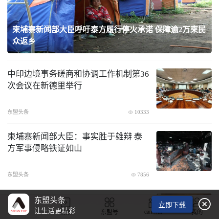
织
柬埔寨新闻部大臣呼吁泰方履行停火承诺 保障逾2万柬民
众返乡
中印边境事务磋商和协调工作机制第36
次会议在新德里举行
东盟头条
10333
柬埔寨新闻部大臣：事实胜于雄辩 泰
方军事侵略铁证如山
东盟头条
7856
东盟轮值主席国菲律宾和美国发表声明
东盟头条

立即下载
呼吁缅甸无条件释放昂山素季
让生活更精彩
camwin
首页
视频
东盟号
我的