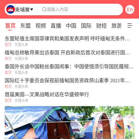
请输入内容
柬埔寨

Pull down to refresh
首页
东盟
视频
直播
中国
国际
财经
旅游
专题
东盟轮值主席国菲律宾和美国发表声明 呼吁缅甸无条件释放昂山素季
置顶
东盟头条
缅甸总统敏昂莱出访泰国 开启新政后首次对泰国进行国事访问
置顶
东盟头条
泰国外长谈中国粉丝泰国闹事：中国使馆须引导国民履规，切勿单方面护短
置顶
东盟头条
国际红十字委员会探视前缅甸国务资政昂山素季 2021年以来首次获确认私人会面
置顶
东盟头条
首届美国—文莱战略对话在华盛顿举行
置顶
东盟头条