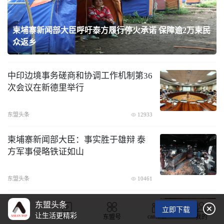
织
柬埔寨新闻部大臣呼吁泰方履行停火承诺 保障逾2万柬民
众返乡
中印边境事务磋商和协调工作机制第36
次会议在新德里举行
东盟头条
12933
柬埔寨新闻部大臣：事实胜于雄辩 泰
方军事侵略铁证如山
东盟头条
10461
东盟轮值主席国菲律宾和美国发表声明
东盟头条

立即下载
呼吁缅甸无条件释放昂山素季
让生活更精彩
camwin
首页
视频
东盟号
我的