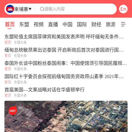
请输入内容
柬埔寨

Pull down to refresh
首页
东盟
视频
直播
中国
国际
财经
旅游
专题
东盟轮值主席国菲律宾和美国发表声明 呼吁缅甸无条件释放昂山素季
置顶
东盟头条
缅甸总统敏昂莱出访泰国 开启新政后首次对泰国进行国事访问
置顶
东盟头条
泰国外长谈中国粉丝泰国闹事：中国使馆须引导国民履规，切勿单方面护短
置顶
东盟头条
国际红十字委员会探视前缅甸国务资政昂山素季 2021年以来首次获确认私人会面
置顶
东盟头条
首届美国—文莱战略对话在华盛顿举行
置顶
东盟头条