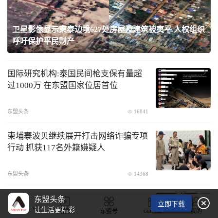
27处房屋及建筑被夷平 人权组织
柬埔寨新闻部大臣呼吁泰方
众返乡
国际研究机构:泰国民间枪支保有量超
过1000万 在东盟国家位居首位
东盟头条
16841
​柬埔寨波贝继续展开打击网络诈骗专项
行动 抓获117名外籍嫌疑人
东盟头条
14368
柬埔寨五星上将迪班视察中国援柬056
东盟头条

立即下载
型护卫舰在柬海域首航演训
让生活更精彩
camwin
首页
视频
东盟号
我的