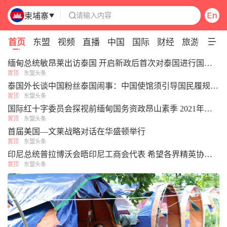
请输入内容
柬埔寨

Pull down to refresh
首页
东盟
视频
直播
中国
国际
财经
旅游
专题
缅甸总统敏昂莱出访泰国 开启新政后首次对泰国进行国事访问
置顶
东盟头条
泰国外长谈中国粉丝泰国闹事：中国使馆须引导国民履规，切勿单方面护短
置顶
东盟头条
国际红十字委员会探视前缅甸国务资政昂山素季 2021年以来首次获确认私人会面
置顶
东盟头条
首届美国—文莱战略对话在华盛顿举行
置顶
东盟头条
印尼总统普拉博沃会晤印尼工商会代表 希望各界精英协同合作、建设国家
置顶
东盟头条