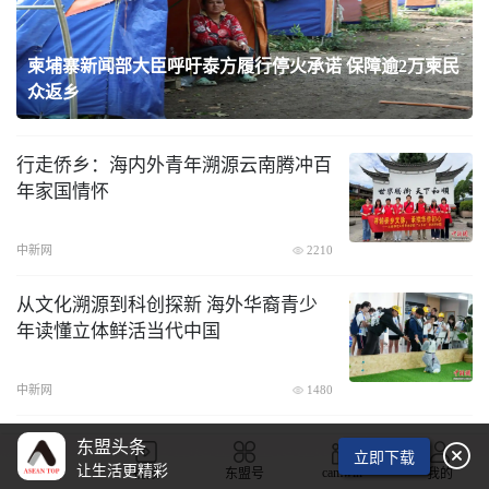
织
柬埔寨新闻部大臣呼吁泰方履行停火承诺 保障逾2万柬民
众返乡
行走侨乡：海内外青年溯源云南腾冲百
年家国情怀
中新网
2210
从文化溯源到科创探新 海外华裔青少
年读懂立体鲜活当代中国
中新网
1480
【视频】中国河北雄安人工智能实训基地正式投运
东盟头条

立即下载
让生活更精彩
camwin
首页
视频
东盟号
我的